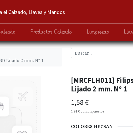
 el Calzado, Llaves y Mandos
Calzado
Productos Calzado
Limpiezas
Lla
D Lijado 2 mm. Nº 1
[MRCFLH011] Fili
Lijado 2 mm. Nº 1
1,58
€
1,91
€
con impuestos
COLORES HECSAN