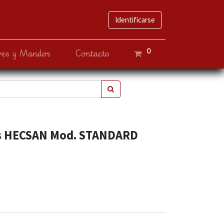
Identificarse
0
ves y Mandos
Contacto
ps HECSAN Mod. STANDARD