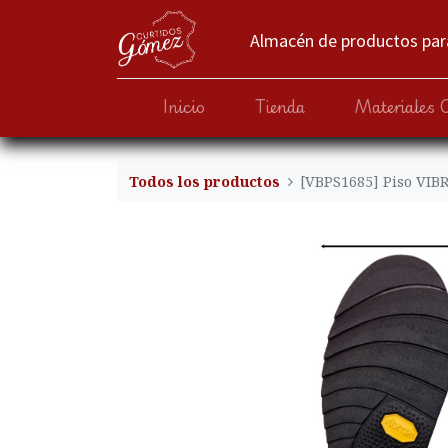
Almacén de productos para
Inicio
Tienda
Materiales 
Todos los productos
[VBPS1685] Piso VI