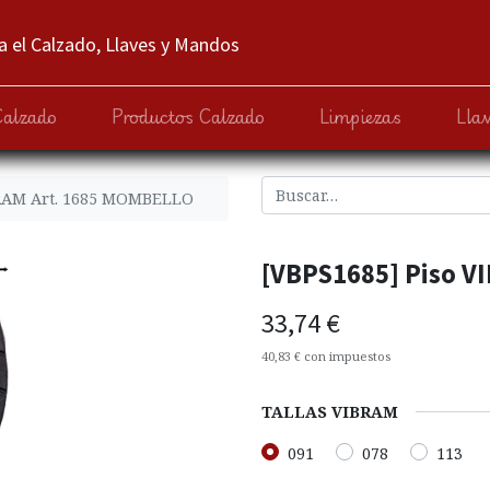
 el Calzado, Llaves y Mandos
Calzado
Productos Calzado
Limpiezas
Lla
BRAM Art. 1685 MOMBELLO
[VBPS1685] Piso V
33,74
€
40,83
€
con impuestos
TALLAS VIBRAM
091
078
113