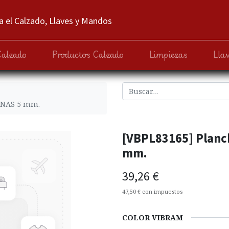
 el Calzado, Llaves y Mandos
Calzado
Productos Calzado
Limpiezas
Lla
UNAS 5 mm.
[VBPL83165] Planc
mm.
39,26
€
47,50
€
con impuestos
COLOR VIBRAM