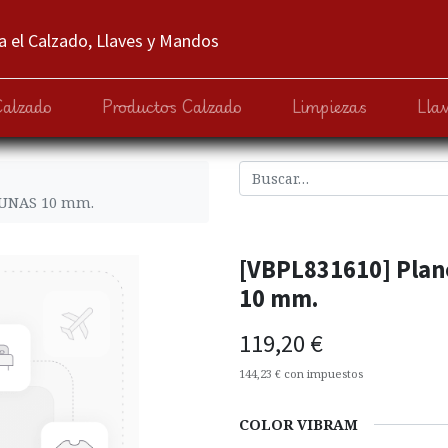
 el Calzado, Llaves y Mandos
Calzado
Productos Calzado
Limpiezas
Lla
DUNAS 10 mm.
[VBPL831610] Plan
10 mm.
119,20
€
144,23
€
con impuestos
COLOR VIBRAM