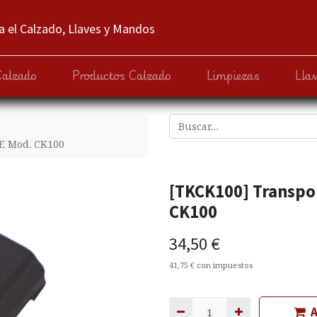
 el Calzado, Llaves y Mandos
Calzado
Productos Calzado
Limpiezas
Lla
E Mod. CK100
[TKCK100] Transpo
CK100
34,50
€
41,75
€
con impuestos
A