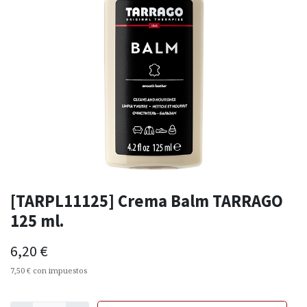
[TARPL11125] Crema Balm TARRAGO
125 ml.
6,20
€
7,50
€
con impuestos