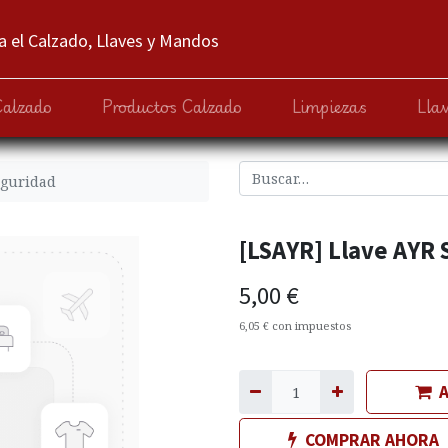
 el Calzado, Llaves y Mandos
Calzado
Productos Calzado
Limpiezas
Lla
eguridad
[LSAYR] Llave AYR
5,00
€
6,05
€
con impuestos
A
COMPRAR AHORA