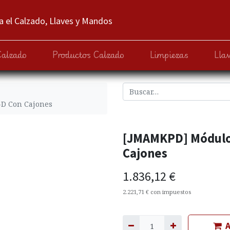
 el Calzado, Llaves y Mandos
Calzado
Productos Calzado
Limpiezas
Lla
D Con Cajones
[JMAMKPD] Módulo
Cajones
1.836,12
€
2.221,71
€
con impuestos
A