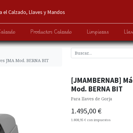
 el Calzado, Llaves y Mandos
Calzado
Productos Calzado
Limpiezas
Lla
es JMA Mod. BERNA BIT
[JMAMBERNAB] Máq
Mod. BERNA BIT
Para llaves de Gorja
1.495,00
€
1.808,95
€
con impuestos