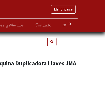
Identificarse
0
ves y Mandos
Contacto
uina Duplicadora Llaves JMA