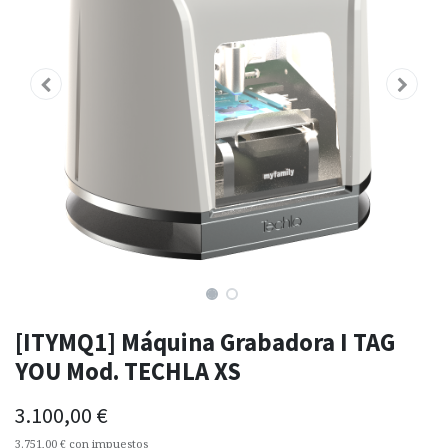
[ITYMQ1] Máquina Grabadora I TAG
YOU Mod. TECHLA XS
3.100,00
€
3.751,00
€
con impuestos