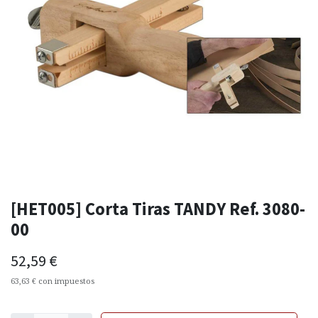
[HET005] Corta Tiras TANDY Ref. 3080-
00
52,59
€
63,63
€
con impuestos