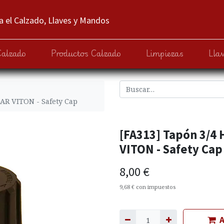
 el Calzado, Llaves y Mandos
Calzado
Productos Calzado
Limpiezas
Lla
AR VITON - Safety Cap
[FA313] Tapón 3/4
VITON - Safety Cap
8,00
€
9,68
€
con impuestos
A