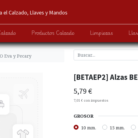
 el Calzado, Llaves y Mandos
Calzado
Productos Calzado
Limpiezas
Lla
O Eva y Pecary
[BETAEP2] Alzas BE
5,79
€
7,01
€
con impuestos
GROSOR
10 mm.
15 mm.