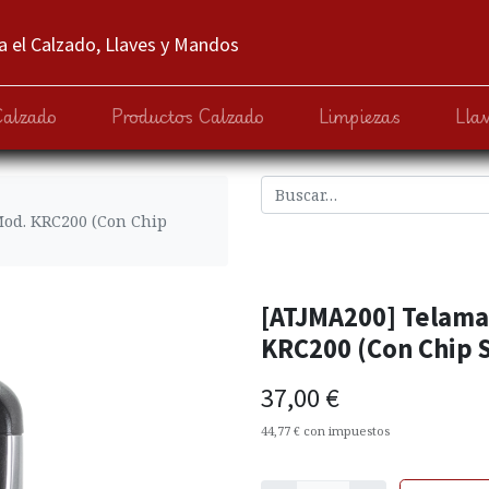
 el Calzado, Llaves y Mandos
Calzado
Productos Calzado
Limpiezas
Lla
od. KRC200 (Con Chip
[ATJMA200] Telam
KRC200 (Con Chip 
37,00
€
44,77
€
con impuestos