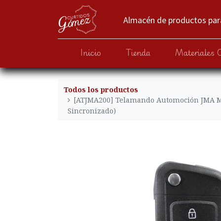
Almacén de productos para
Inicio
Tienda
Materiales 
Todos los productos
[ATJMA200] Telamando Automoción JMA M
Sincronizado)