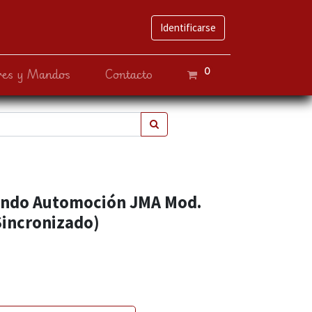
Identificarse
0
ves y Mandos
Contacto
ando Automoción JMA Mod.
Sincronizado)