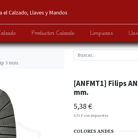
 el Calzado, Llaves y Mandos
Calzado
Productos Calzado
Limpiezas
Lla
ip 5 mm.
[ANFMT1] Filips A
mm.
5,38
€
6,51
€
con impuestos
COLORES ANDES